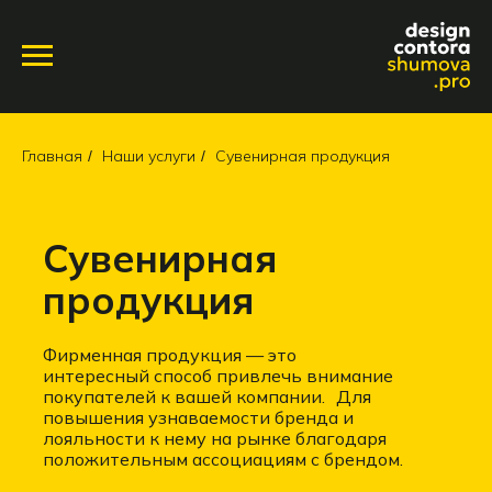
Главная
Наши услуги
Сувенирная продукция
/
/
Сувенирная
продукция
Фирменная продукция — это
интересный способ привлечь внимание
покупателей к вашей компании. Для
повышения узнаваемости бренда и
лояльности к нему на рынке благодаря
положительным ассоциациям с брендом.